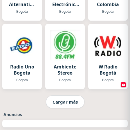
Alternativa
Electrónica
Colombia
Estereo
2025
Bogota
Bogota
Bogota
Radio Uno
Ambiente
W Radio
Bogota
Stereo
Bogotá
Bogota
Bogota
Bogota
Cargar más
Anuncios