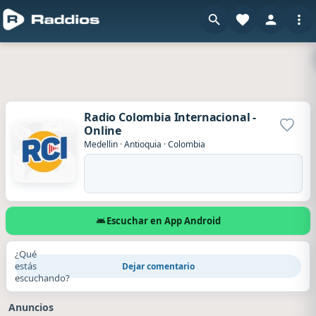
Radio Colombia Internacional -
Online
Agrega
Medellin
·
Antioquia
·
Colombia
Escuchar en App Android
¿Qué
estás
Dejar comentario
escuchando?
Anuncios