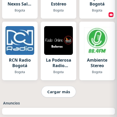
Nexos Salsa
Estéreo
Bogotá
y Merengue
Bogota
Bogota
Bogota
RCN Radio
La Poderosa
Ambiente
Bogotá
Radio
Stereo
Boleros
Bogota
Bogota
Bogota
Cargar más
Anuncios