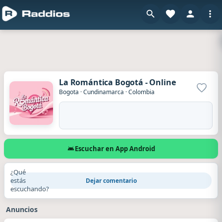
La Romántica Bogotá - Online
Agrega
Bogota
·
Cundinamarca
·
Colombia
Escuchar en App Android
¿Qué
estás
Dejar comentario
escuchando?
Anuncios