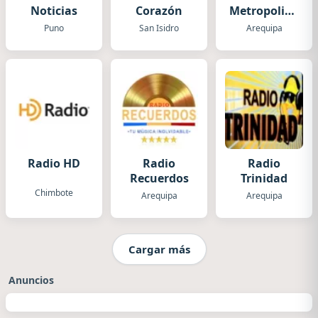
Noticias
Corazón
Metropolitana
Arequipa
Puno
San Isidro
Arequipa
Radio HD
Radio
Radio
Recuerdos
Trinidad
Chimbote
Arequipa
Arequipa
Cargar más
Anuncios