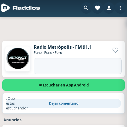
Radio Metrópolis - FM 91.1
Agrega
Puno
·
Puno
·
Peru
Escuchar en App Android
¿Qué
estás
Dejar comentario
escuchando?
Anuncios