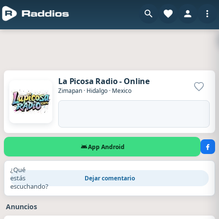
La Picosa Radio - Online
Agrega
Zimapan
·
Hidalgo
·
Mexico
App Android
¿Qué
estás
Dejar comentario
escuchando?
Anuncios