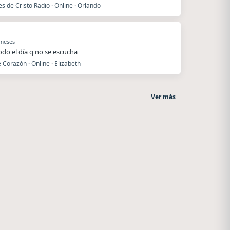
es de Cristo Radio · Online · Orlando
 meses
todo el día q no se escucha
 Corazón · Online · Elizabeth
Ver más
Radio La Chukara
Nada del otro mundo
Santa Juana
Unquillo