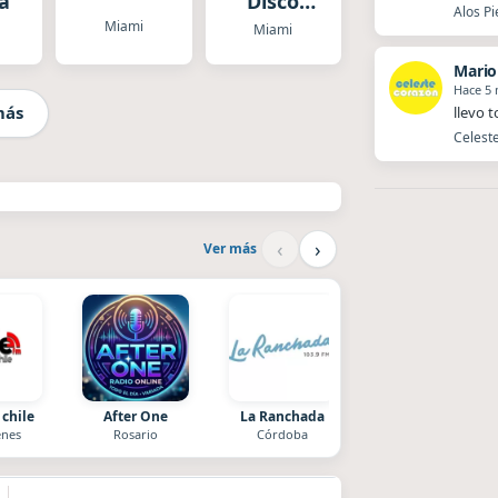
ra
Disco
Alos Pi
Paradise
Miami
Miami
- Euro
Mario
Disco
Hace 5
más
llevo 
Celeste
‹
›
Ver más
 chile
After One
La Ranchada
Villanos Radio
nes
Rosario
Córdoba
Villa Carlos Paz