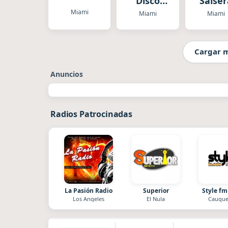
Disco
Salse
Planet
Miami
Miami
Miami
Cargar 
Anuncios
Radios Patrocinadas
La Pasión Radio
Superior
Style fm
Los Angeles
El Nula
Cauque