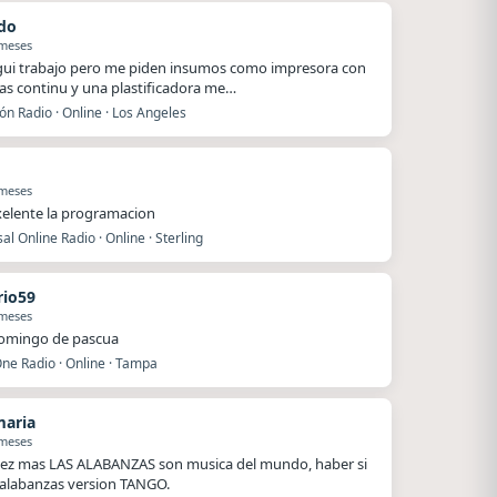
do
 meses
egui trabajo pero me piden insumos como impresora con
as continu y una plastificadora me…
ón Radio · Online · Los Angeles
 meses
xelente la programacion
al Online Radio · Online · Sterling
io59
 meses
domingo de pascua
ne Radio · Online · Tampa
maria
 meses
ez mas LAS ALABANZAS son musica del mundo, haber si
alabanzas version TANGO.