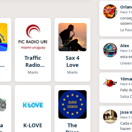
Orlan
Hace 3
​​cons
sistem
La Pasi
Alex
Hace 3
esta e
Traffic
Sax 4
Univers
o
Radio
Love
se
Miami
Miami
Miami
10mar
Hace 4
Feliz 
Salsa O
Jose 
Hace 5
Cada v
sa
K-LOVE
The
hacen 