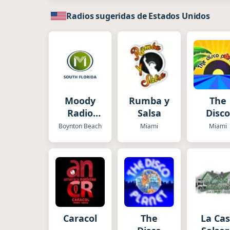
Radios sugeridas de Estados Unidos
Moody
Rumba y
The
Radio
Salsa
Disc
South
Paradi
Boynton Beach
Miami
Miami
Florida
Caracol
The
La Ca