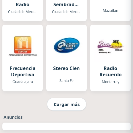
Radio
Sembrador
ESNE Radio
Mazatlan
Ciudad de Mexico
Ciudad de Mexico
La
Guadalupana
XENK
Frecuencia
Stereo Cien
Radio
Deportiva
Recuerdo
Santa Fe
Guadalajara
Monterrey
Cargar más
Anuncios