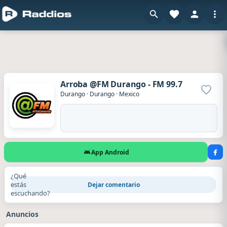
Arroba @FM Durango - FM 99.7
Agrega
Durango
·
Durango
·
Mexico
App Android
¿Qué
estás
Dejar comentario
escuchando?
Anuncios