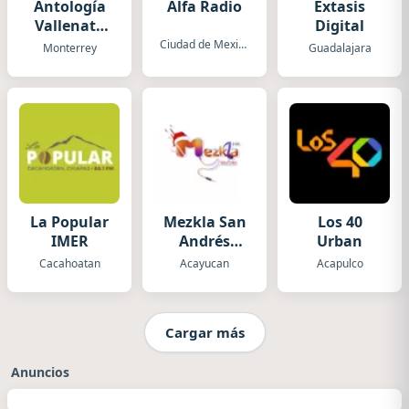
Antología
Alfa Radio
Extasis
Vallenata
Digital
XEH
Ciudad de Mexico
Monterrey
Guadalajara
La Popular
Mezkla San
Los 40
IMER
Andrés
Urban
Tuxtla
Cacahoatan
Acayucan
Acapulco
Cargar más
Anuncios