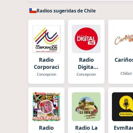
Radios sugeridas de Chile
Radio
Radio
Cariño
Corporación
Digital
FM
Chillan
Concepcion
Concepcion
Radio
Radio La
EvmRa