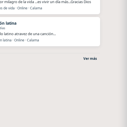
r milagro de la vida ...es vivir un día más...Gracias Dios
s de vida · Online · Calama
ón latina
días
lo latino atravez de una canción...
 latina · Online · Calama
Ver más
After One
Nada del otro mundo
Rosario
Unquillo