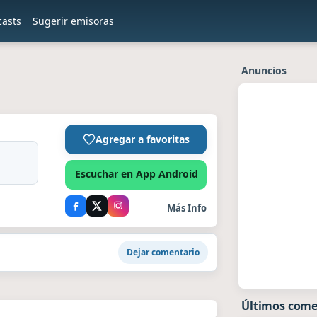
casts
Sugerir emisoras
Anuncios
Agregar a favoritas
Escuchar en App Android
Más Info
Dejar comentario
Últimos come