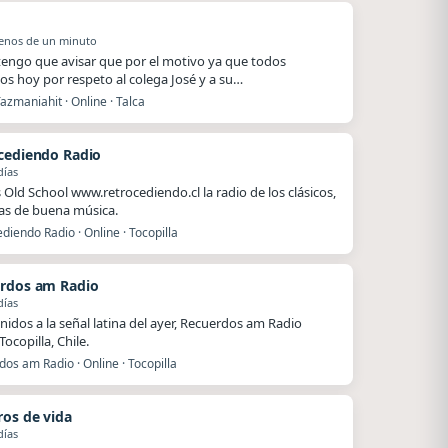
o
enos de un minuto
.tengo que avisar que por el motivo ya que todos
s hoy por respeto al colega José y a su…
azmaniahit · Online · Talca
cediendo Radio
días
Old School www.retrocediendo.cl la radio de los clásicos,
as de buena música.
diendo Radio · Online · Tocopilla
rdos am Radio
días
nidos a la señal latina del ayer, Recuerdos am Radio
ocopilla, Chile.
os am Radio · Online · Tocopilla
ros de vida
días