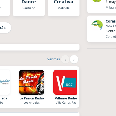
Dance
Creativa
El mayo
on
Milagro
Santiago
Melipilla
Coraz
Hace 6 
más
Siente 
Corazón
‹
›
Ver más
chada
La Pasión Radio
Villanos Radio
Superior
ba
Los Angeles
Villa Carlos Paz
El Nula