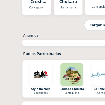
Crush
Chukara
Latina
Concepci
Concepcion
Santa Juana
Cargar 
Anuncios
Radios Patrocinadas
Style fm chile
Radio La Chukara
La Ran
Cauquenes
Santa Juana
Córdo