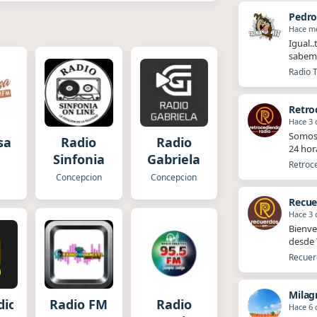
Pedr
Hace m
Igual.
sabemo
Radio T
Retro
Hace 3 
Somos 
sa
Radio
Radio
24 hor
Sinfonia
Gabriela
Retroce
Concepcion
Concepcion
Recue
Hace 3 
Bienve
desde T
Recuerd
Milag
dio
Radio FM
Radio
Hace 6 