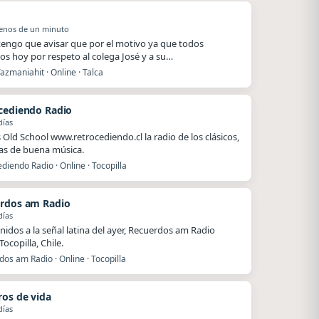
o
enos de un minuto
.tengo que avisar que por el motivo ya que todos
s hoy por respeto al colega José y a su…
azmaniahit · Online · Talca
cediendo Radio
días
Old School www.retrocediendo.cl la radio de los clásicos,
as de buena música.
diendo Radio · Online · Tocopilla
rdos am Radio
días
nidos a la señal latina del ayer, Recuerdos am Radio
ocopilla, Chile.
os am Radio · Online · Tocopilla
ros de vida
días