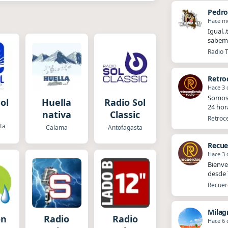
Pedr
Hace m
Igual.
sabemo
Radio T
Retro
Hace 3 
Somos 
ol
Huella
Radio Sol
24 hor
nativa
Classic
Retroce
ta
Calama
Antofagasta
Recue
Hace 3 
Bienve
desde T
Recuerd
Milag
ón
Radio
Radio
Hace 6 