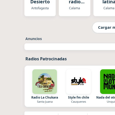
Desierto
radio
latin
class
Antofagasta
Calama
Calama
Cargar 
Anuncios
Radios Patrocinadas
Radio La Chukara
Style fm chile
Nada del o
Santa Juana
Cauquenes
Unqui