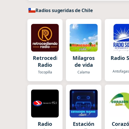
Radios sugeridas de Chile
Retrocediendo
Milagros
Radio S
Radio
de vida
Antofagas
Tocopilla
Calama
Radio
Estación
Coraz