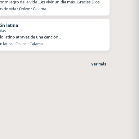
r milagro de la vida ...es vivir un día más...Gracias Dios
s de vida · Online · Calama
ón latina
días
lo latino atravez de una canción...
 latina · Online · Calama
Ver más
La Ranchada
La Pasión Radio
Córdoba
Los Angeles