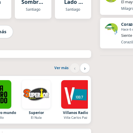
a
Sombras
Lado B
El mayo
del Ayer
Classic
Milagro
Santiago
Santiago
Dance
Coraz
Hace 6 
más
Siente 
Corazón
‹
›
Ver más
tro mundo
Superior
Villanos Radio
After One
llo
El Nula
Villa Carlos Paz
Rosario