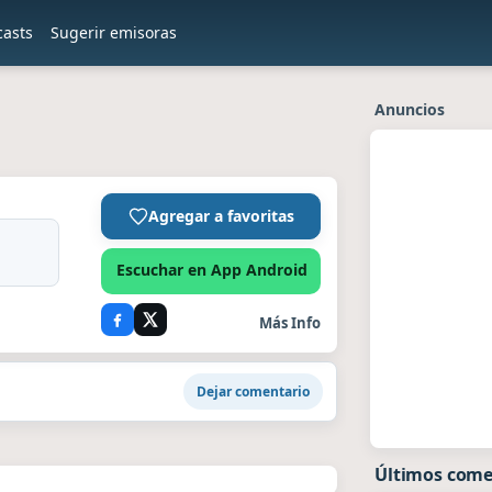
casts
Sugerir emisoras
Anuncios
Agregar a favoritas
Escuchar en App Android
Más Info
Dejar comentario
Últimos come