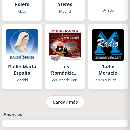
Bolero
Stereo
Oviedo
Alcoy
Madrid
Radio María
Los
Radio
España
Románticos
Meruelo
de ayer y de
Madrid
Sanlucar de Barrameda
San miguel de meruelo
hoy
Cargar más
Anuncios