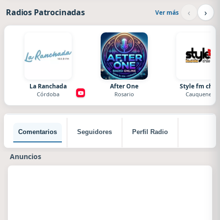
‹
›
Radios Patrocinadas
Ver más
La Ranchada
After One
Style fm chile
Córdoba
Rosario
Cauquenes
Comentarios
Seguidores
Perfil Radio
Anuncios