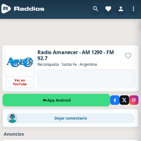
Radio Amanecer - AM 1290 - FM
92.7
Agrega
Reconquista
·
Santa Fe
·
Argentina
Ver en
YouTube
App Android
Juan
·
Hace 2 horas
Dejar comentario
muy buenos dias !!!rn tengan buen fin de semana. abrazos!!!
Anuncios