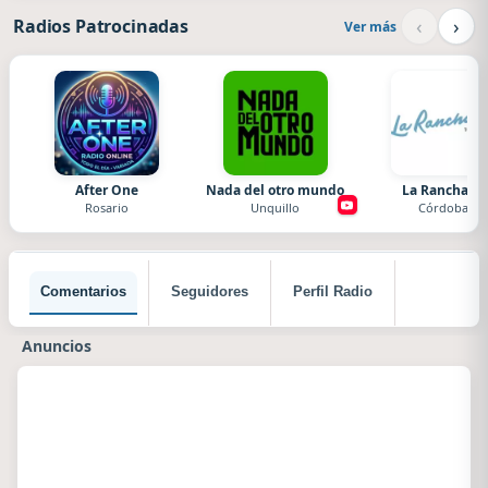
‹
›
Radios Patrocinadas
Ver más
After One
Nada del otro mundo
La Ranchada
Rosario
Unquillo
Córdoba
Comentarios
Seguidores
Perfil Radio
Anuncios