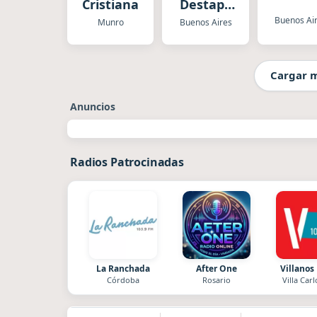
Cristiana
Destape
Radio
Buenos Ai
Munro
Buenos Aires
Cargar 
Anuncios
Radios Patrocinadas
La Ranchada
After One
Villanos
Córdoba
Rosario
Villa Carl