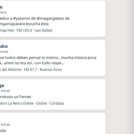
n
hora
dedico a #yassmin dé @magarigelato dé
ngarciayazara escucha ésta
ropi Hits · FM 105.3 · San Rafael
ndro
horas
ue todos deben pensar lo mismo.. mucha música poca
a.. antes no era así.. con todo respe…
del Altisimo · FM 87.7 · Buenos Aires
go
 horas
rtetazo un Fernet
etro La Retro Online · Online · Córdoba
 horas
iola