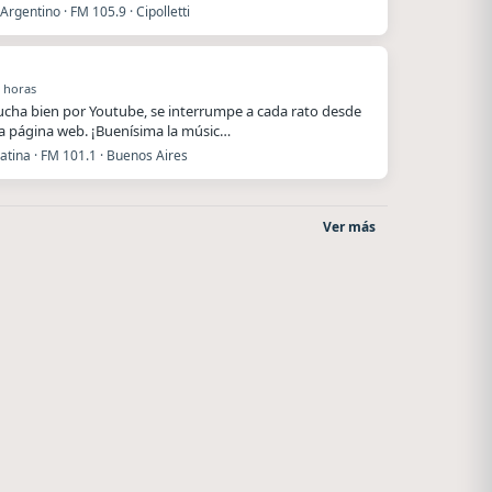
Argentino · FM 105.9 · Cipolletti
 horas
ucha bien por Youtube, se interrumpe a cada rato desde
a página web. ¡Buenísima la músic…
atina · FM 101.1 · Buenos Aires
Ver más
La Pasión Radio
Radio La Chukara
Los Angeles
Santa Juana