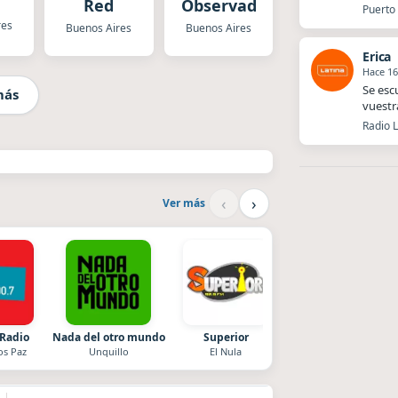
Red
Observador
Puerto 
res
Buenos Aires
Buenos Aires
Erica
Hace 16
Se esc
más
vuestr
Radio L
‹
›
Ver más
 Radio
Nada del otro mundo
Superior
Style fm chile
os Paz
Unquillo
El Nula
Cauquenes