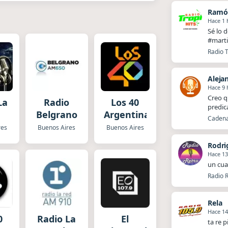
Ramó
Hace 1 
Sé lo 
#marti
Radio T
Aleja
Hace 9 
Creo q
La
Radio
Los 40
predic
Belgrano
Argentina
Cadena 
res
Buenos Aires
Buenos Aires
Rodri
Hace 13
un cua
Radio R
Rela
Hace 14
0
Radio La
El
ta re p