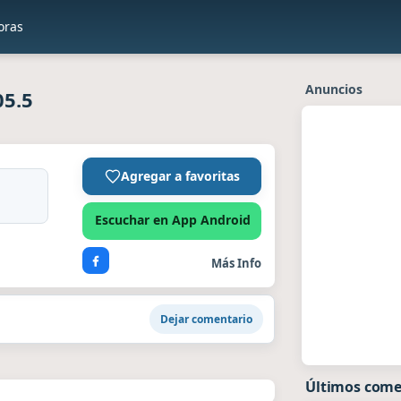
oras
Anuncios
05.5
Agregar a favoritas
Escuchar en App Android
Más Info
Dejar comentario
Últimos come