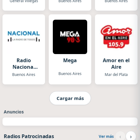
General Villegas
Buenos Aires
Buenos Aires
Radio
Mega
Amor en el
Nacional
Aire
Folklórica
Buenos Aires
Buenos Aires
Mar del Plata
Cargar más
Anuncios
‹
›
Radios Patrocinadas
Ver más