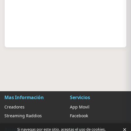
Mas Información
Servicios
Creadores
App Movil
Streaming Raddios
Facebook
×
Ayuda
Ajustes
Si navegas por este sitio, aceptas el uso de cookies.