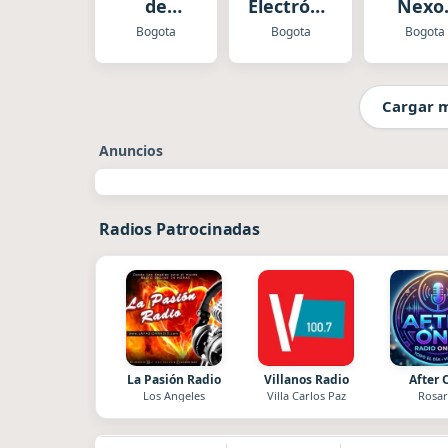
de
Electrónica
Nexo
Bogotá
2025
Salsa 
Bogota
Bogota
Bogota
Todelar
Meren
Cargar 
Anuncios
Radios Patrocinadas
La Pasión Radio
Villanos Radio
After 
Los Angeles
Villa Carlos Paz
Rosar