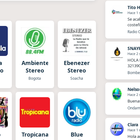
Tito 
Hace 1
Se aca
costeñ
Radio 
SNAY
Hace 2
HOLA 
a
Ambiente
Ebenezer
32139
eo
Stereo
Stereo
Bomber
Bogota
Soacha
Nelso
Hace 2
Buena
Ondamb
Clara
Hace 1
o
Tropicana
Blue
Hola a