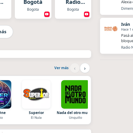
s
Bogotá
Radio
Alexia
y
Colombia
Dimens
Bogota
Bogota
gue
Iván
Hace 1
más
Pasá a
bloque
Radio N
‹
›
Ver más
One
Superior
Nada del otro mundo
Style fm chile
io
El Nula
Unquillo
Cauquenes