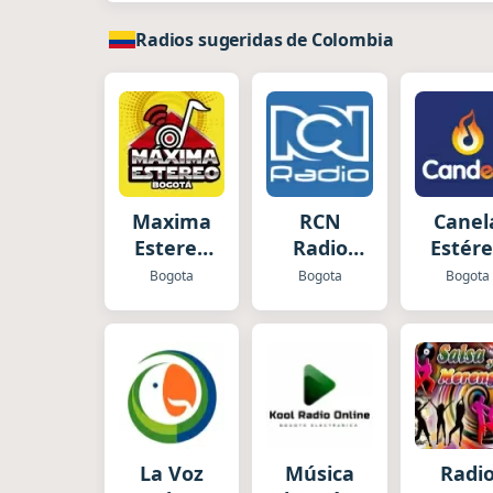
Radios sugeridas de Colombia
Maxima
RCN
Canel
Estereo
Radio
Estér
Bogotá
Bogotá
Bogota
Bogota
Bogota
La Voz
Música
Radi