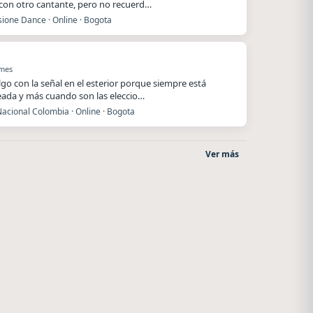
 con otro cantante, pero no recuerd…
ione Dance · Online · Bogota
 mes
lgo con la señal en el esterior porque siempre está
ada y más cuando son las eleccio…
acional Colombia · Online · Bogota
Ver más
Radio La Chukara
La Ranchada
Santa Juana
Córdoba