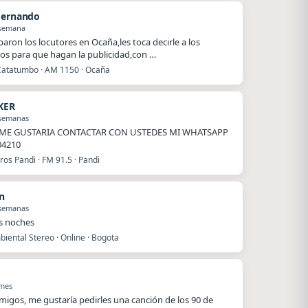
Hernando
 semana
baron los locutores en Ocaña,les toca decirle a los
os para que hagan la publicidad,con …
Catatumbo · AM 1150 · Ocaña
KER
 semanas
ME GUSTARIA CONTACTAR CON USTEDES MI WHATSAPP
04210
os Pandi · FM 91.5 · Pandi
n
 semanas
s noches
iental Stereo · Online · Bogota
 mes
migos, me gustaría pedirles una canción de los 90 de