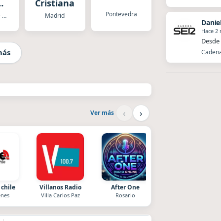
Cristiana
o
Pontevedra
Sanlucar de Barrameda
Madrid
Danie
Hace 2
Desde 
más
Cadena 
‹
›
Ver más
 chile
Villanos Radio
After One
La Pasión Radio
nes
Villa Carlos Paz
Rosario
Los Angeles