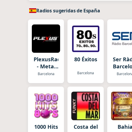
Radios sugeridas de España
PlexusRadio.com
80 Éxitos
Ser Rà
- Metal
Barcel
Channel
Barcelona
Barcelona
Barcelon
1000 Hits
Costa del
Bahi