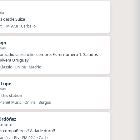
día
s desde Suiza
 · FM 97.8 · Carballo
ago
días
or radio la escucho siempre. Es mi número 1. Saludos
Rivera Uruguay
Classic · Online · Madrid
n Lupe
días
 this station
lanet Music · Online · Burgos
 Ordóñez
 semana
s compañeros!! A darle duro!!
nlúcar Rtv · FM 92.1 · Cadiz