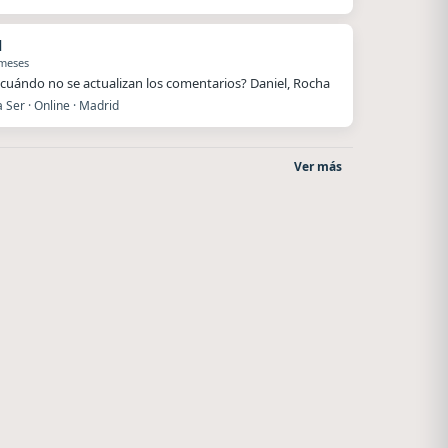
l
 meses
cuándo no se actualizan los comentarios? Daniel, Rocha
Ser · Online · Madrid
Ver más
Nada del otro mundo
Superior
Unquillo
El Nula