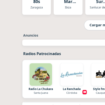
80s
Mar
Sur
(Funky)
Radi
Zaragoza
Ibiza
Cargar 
Anuncios
Radios Patrocinadas
Radio La Chukara
La Ranchada
Style fm
Santa Juana
Córdoba
Cauque