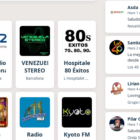
Asda
Hace 1 
Saludo
NovaHit
Santi
Hace 2 
La mej
desde 
dio
VENEZUELA
Hospitalet
Los 40 
ona
STEREO
80 Éxitos
a
Barcelona
L Hospitalet de Llobregat
Liria
Hace 4 
Loving
Grupo P
Pilar
Hace 1
Saludo
a
Radio
Kyoto FM
Onda Sa