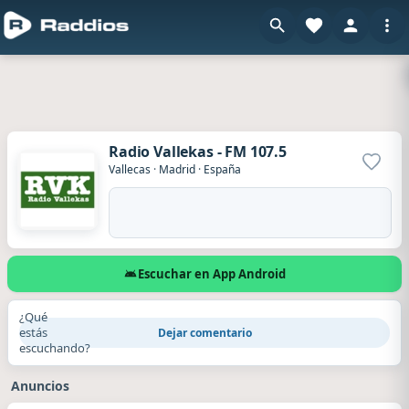
Radio Vallekas - FM 107.5
Agrega
Vallecas
·
Madrid
·
España
Escuchar en App Android
¿Qué
estás
Dejar comentario
escuchando?
Anuncios