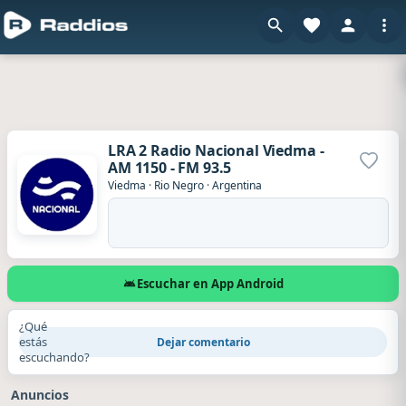
LRA 2 Radio Nacional Viedma -
AM 1150 - FM 93.5
Agrega
Viedma
·
Rio Negro
·
Argentina
Escuchar en App Android
¿Qué
estás
Dejar comentario
escuchando?
Anuncios