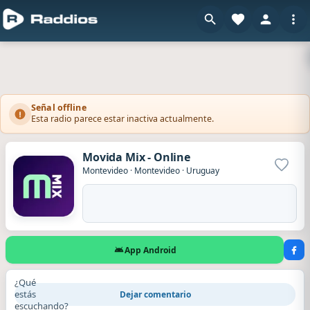
Señal offline
Esta radio parece estar inactiva actualmente.
Movida Mix - Online
Agrega
Montevideo
·
Montevideo
·
Uruguay
App Android
¿Qué
estás
Dejar comentario
escuchando?