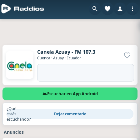
Canela Azuay - FM 107.3
Agrega
Cuenca
·
Azuay
·
Ecuador
Escuchar en App Android
¿Qué
estás
Dejar comentario
escuchando?
Anuncios