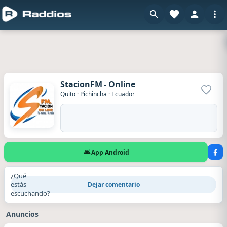
StacionFM - Online
Agrega
Quito
·
Pichincha
·
Ecuador
App Android
¿Qué
estás
Dejar comentario
escuchando?
Anuncios