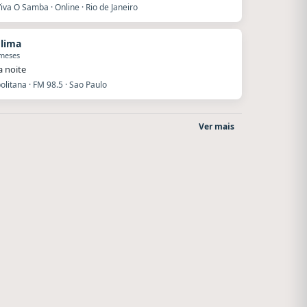
iva O Samba · Online · Rio de Janeiro
 lima
 meses
a noite
litana · FM 98.5 · Sao Paulo
Ver mais
Superior
La Pasión Radio
El Nula
Los Angeles