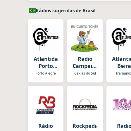
Rádios sugeridas de Brasil
Atlantida
Radio
Atlant
Porto
Campeira
Beir
Alegre
FM
Mar
Porto Alegre
Caxias do Sul
Tramand
Rádio
Rockpedia
Radi