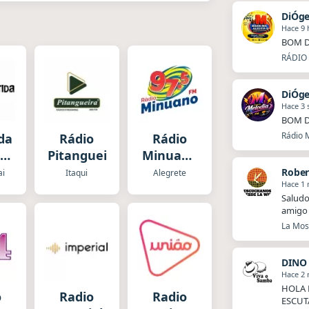
DiÓg
Hace 9 
BOM D
RÁDIO 
DiÓg
Hace 3
BOM D
Rádio M
ida
Rádio
Rádio
a
Pitangueira
Minuano
FM
Rober
ai
Itaqui
Alegrete
Hace 1
Saludo
amigo 
La Mosq
DINO
Hace 2
HOLA 
o
Radio
Radio
ESCUT