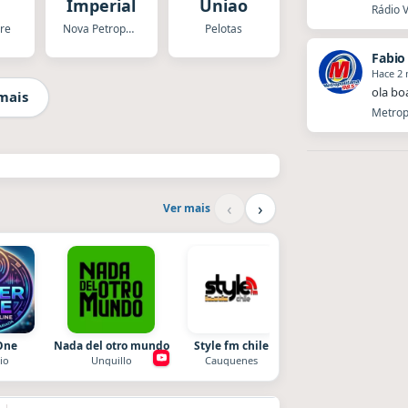
Imperial
Uniao
Rádio V
gre
Nova Petropolis
Pelotas
Fabio
Hace 2
ola bo
mais
Metropo
‹
›
Ver mais
One
Nada del otro mundo
Style fm chile
Radio La Chukara
io
Unquillo
Cauquenes
Santa Juana