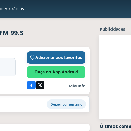
gerir rádios
Publicidades
FM 99.3
Adicionar aos favoritos
Ouça no App Android
Más Info
Deixar comentário
Últimos comen