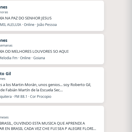
enes
horas
IA NA PAZ DO SENHOR JESUS
MIL ALELUIA · Online · João Pessoa
enes
 semanas
IA OD MELHORES LOUVORES SO AQUI
elodia Fm · Online · Goiana
to Gil
 mes
s a los Martin-Morán, unos genios... soy Roberto Gil,
de Fabián Martín de la Escuela Sec…
uitera · FM 88.1 · Cor Procopio
 meses
BRASIL, OUVINDO ESTA MUSICA QUE APRENDI A
AR EN BRASIL CADA VEZ CHE FUI SEA P ALEGRE FLORI…