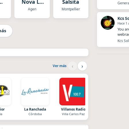
e
Nova La
Salsita
Generat
Gran Mix
Agen
Montpellier
Kcs So
Hace 1 
You ar
más
webrad
Kcs Sol
‹
›
Ver más
ior
La Ranchada
Villanos Radio
After One
la
Córdoba
Villa Carlos Paz
Rosario