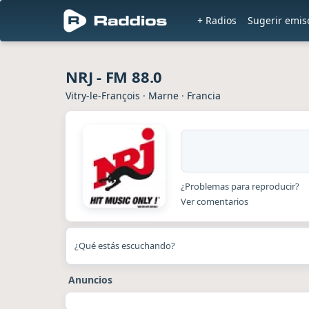
+ Radios
Sugerir emis
NRJ - FM 88.0
Vitry-le-François
·
Marne
·
Francia
¿Problemas para reproducir?
Ver comentarios
¿Qué estás escuchando?
Anuncios