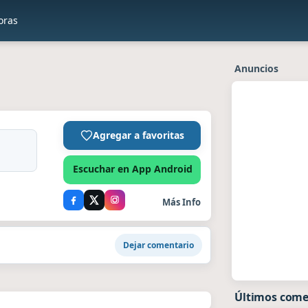
oras
Anuncios
Agregar a favoritas
Escuchar en App Android
Más Info
Dejar comentario
Últimos come