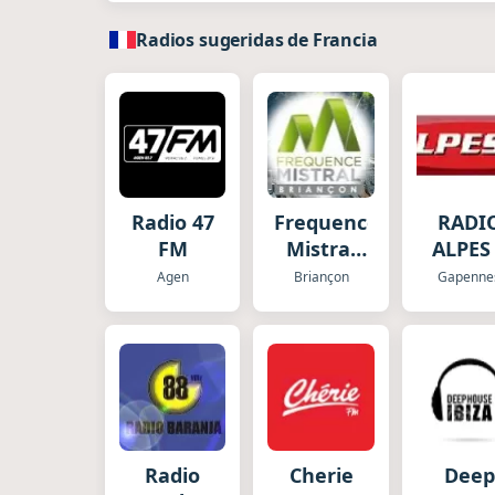
Radios sugeridas de Francia
Radio 47
Frequence
RADI
FM
Mistral
ALPES
Briancon
Agen
Briançon
Gapenne
Radio
Cherie
Deep