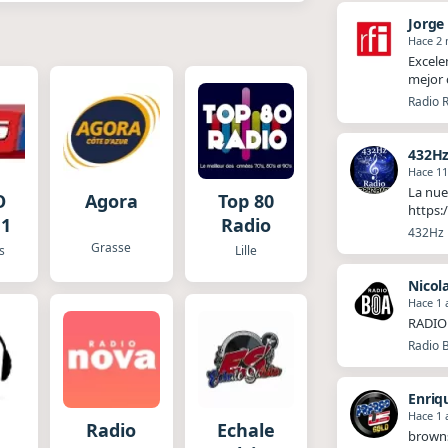
Jorge
Hace 2
Excele
mejor 
Radio R
432Hz
Hace 1
La nue
O
Agora
Top 80
https:
 1
Radio
432Hz R
Grasse
s
Lille
Nicol
Hace 1 
RADIO 
Radio 
Enriq
Hace 1 
Radio
Echale
brown