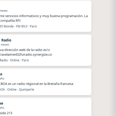
 meses
nte servicios informativos y muy buena programación. La
compañía RFI
FI Monde · FM 89.0 · Paris
 Radio
1 meses
va dirección web de la radio es:\r
//axelaime432hzradio.synergize.co
adio · Online · Paris
as
año
BOA es un radio régional en la Bretaña francesa
BOA · Online · Quimperle
ue
año
side 213