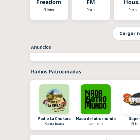
Freedom
FM
Hous
Ibiza
L'Union
Paris
Paris
Cargar 
Anuncios
Radios Patrocinadas
Radio La Chukara
Nada del otro mundo
Super
Santa Juana
Unquillo
El Nu