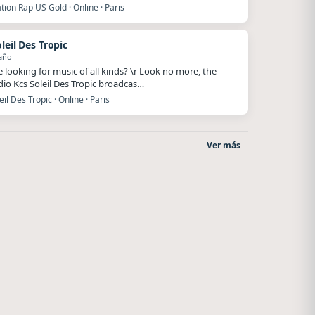
ion Rap US Gold · Online · Paris
leil Des Tropic
año
e looking for music of all kinds? \r Look no more, the
io Kcs Soleil Des Tropic broadcas…
eil Des Tropic · Online · Paris
Ver más
La Pasión Radio
Style fm chile
Los Angeles
Cauquenes