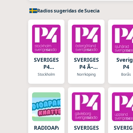
Radios sugeridas de Suecia
SVERIGES
SVERIGES
Sveri
P4
P4 Ã–
P4
STOCKHOLM
STERGÃ–
Stockholm
Norrköping
Borås
TLAND
RADIOAPANS
SVERIGES
SVERIG