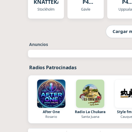
KNATTEKANAL
P4
P4
GÃ„VLEBORG
UPPLA
Stockholm
Gävle
Uppsala
Cargar 
Anuncios
Radios Patrocinadas
After One
Radio La Chukara
Style fm
Rosario
Santa Juana
Cauque