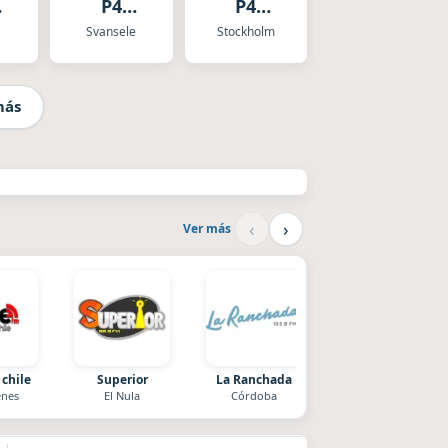
P4
P4
ND
VÃ„STMANLAND
RADIOSPORTEN
Svansele
Stockholm
más
‹
›
Ver más
 chile
Superior
La Ranchada
Nada del otro mund
nes
El Nula
Córdoba
Unquillo