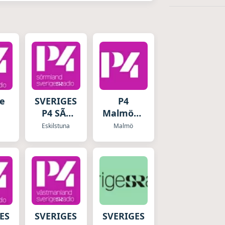
ge
SVERIGES
P4
P4 SÃ–
Malmöhus
RMLAND
Sveriges
Eskilstuna
Malmö
Radio
ES
SVERIGES
SVERIGES