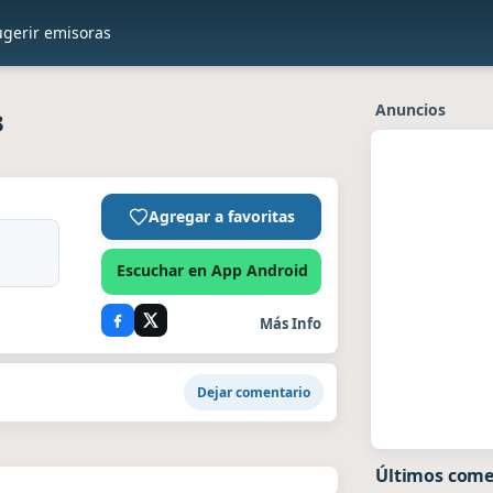
ugerir emisoras
Anuncios
3
Agregar a favoritas
Escuchar en App Android
Más Info
Dejar comentario
Últimos come