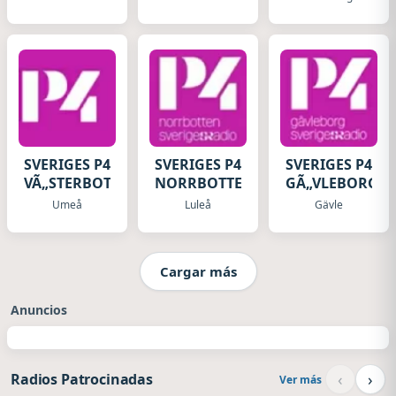
SVERIGES P4
SVERIGES P4
SVERIGES P4
VÃ„STERBOTTEN
NORRBOTTEN
GÃ„VLEBORG
Umeå
Luleå
Gävle
Cargar más
Anuncios
‹
›
Radios Patrocinadas
Ver más