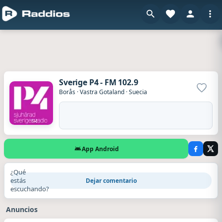
Sverige P4 - FM 102.9
Agrega
Borås
·
Vastra Gotaland
·
Suecia
App Android
¿Qué
estás
Dejar comentario
escuchando?
Anuncios