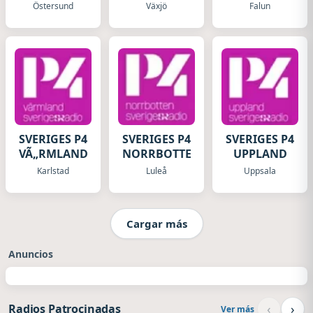
Radio
Östersund
Växjö
Falun
SVERIGES P4
SVERIGES P4
SVERIGES P4
VÃ„RMLAND
NORRBOTTEN
UPPLAND
Karlstad
Luleå
Uppsala
Cargar más
Anuncios
‹
›
Radios Patrocinadas
Ver más