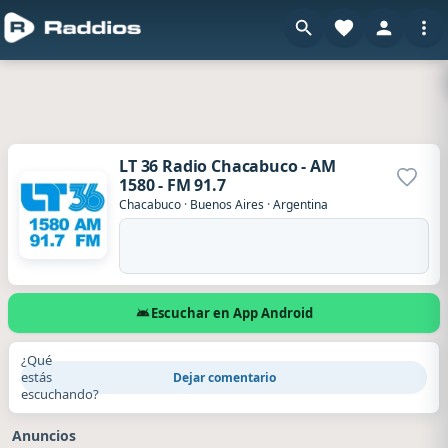
LT 36 Radio Chacabuco - AM
1580 - FM 91.7
Agrega
Chacabuco
·
Buenos Aires
·
Argentina
Escuchar en App Android
¿Qué
estás
Dejar comentario
escuchando?
Anuncios