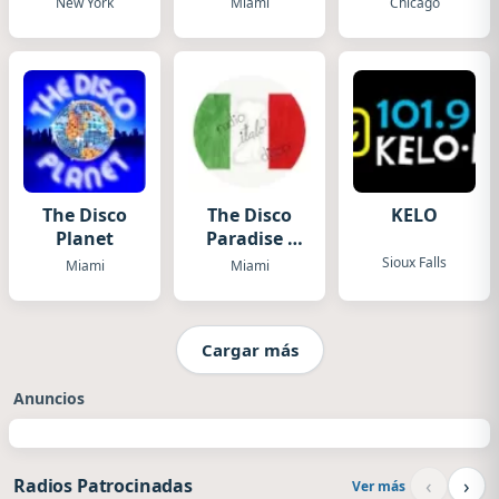
New York
Miami
Chicago
The Disco
The Disco
KELO
Planet
Paradise -
Italo Disco
Sioux Falls
Miami
Miami
Cargar más
Anuncios
‹
›
Radios Patrocinadas
Ver más