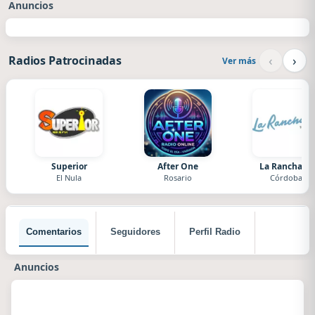
Anuncios
‹
›
Radios Patrocinadas
Ver más
Superior
After One
La Ranchada
El Nula
Rosario
Córdoba
Comentarios
Seguidores
Perfil Radio
Anuncios