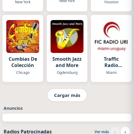
Radio
New York
New York
Houston
Cumbias De
Smooth Jazz
Traffic
Colección
and More
Radio
Miami
Chicago
Ogdensburg
Miami
Cargar más
Anuncios
‹
›
Radios Patrocinadas
Ver más