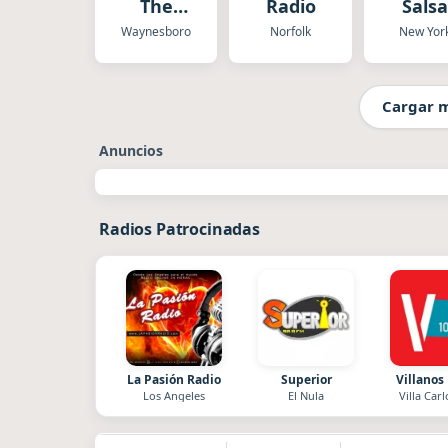
The
Radio
Salsa
Beatles
Waynesboro
Norfolk
New Yor
Channel
Cargar 
Anuncios
Radios Patrocinadas
La Pasión Radio
Superior
Villanos
Los Angeles
El Nula
Villa Carl