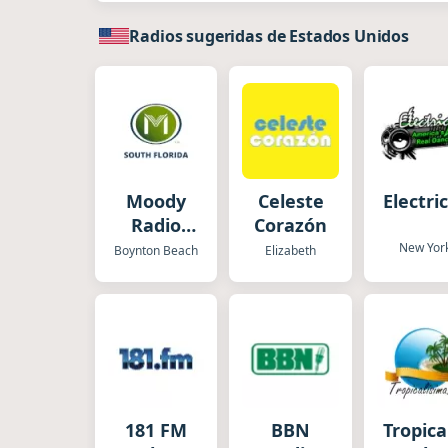
Radios sugeridas de Estados Unidos
Moody
Celeste
Electri
Radio
Corazón
South
New Yor
Boynton Beach
Elizabeth
Florida
181 FM
BBN
Tropica