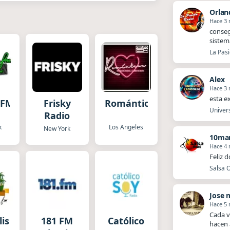
Orlan
Hace 3
​​cons
sistem
La Pasi
Alex
Hace 3
esta e
cFM
Frisky
Romántica
Univers
Radio
k
Los Angeles
New York
10mar
Hace 4
Feliz 
Salsa O
Jose 
Hace 5
Cada v
lisima
181 FM
Católico
hacen 