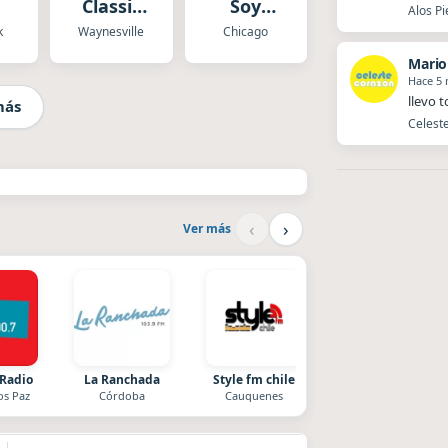
Classic
Soy
Alos Pi
Hits
Radio
k
Waynesville
Chicago
Mario
Hace 5
llevo 
más
Celeste
‹
›
Ver más
 Radio
La Ranchada
Style fm chile
Radio La Chukara
os Paz
Córdoba
Cauquenes
Santa Juana