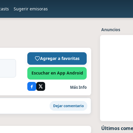
casts
Sugerir emisoras
Anuncios
Agregar a favoritas
Escuchar en App Android
Más Info
Dejar comentario
Últimos come