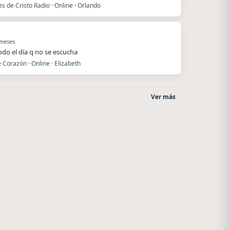
es de Cristo Radio · Online · Orlando
 meses
todo el día q no se escucha
 Corazón · Online · Elizabeth
Ver más
Nada del otro mundo
After One
Unquillo
Rosario