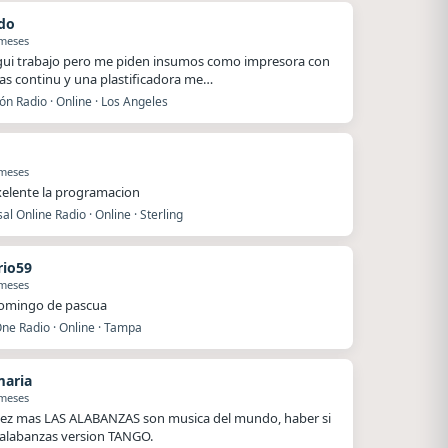
do
 meses
egui trabajo pero me piden insumos como impresora con
as continu y una plastificadora me…
ón Radio · Online · Los Angeles
 meses
xelente la programacion
al Online Radio · Online · Sterling
io59
 meses
domingo de pascua
ne Radio · Online · Tampa
maria
 meses
ez mas LAS ALABANZAS son musica del mundo, haber si
alabanzas version TANGO.