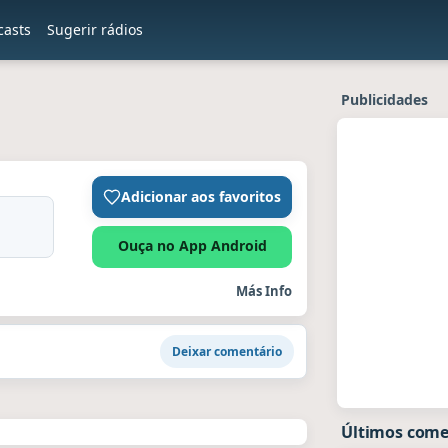
casts
Sugerir rádios
Publicidades
Adicionar aos favoritos
Ouça no App Android
Más Info
Deixar comentário
Últimos comen