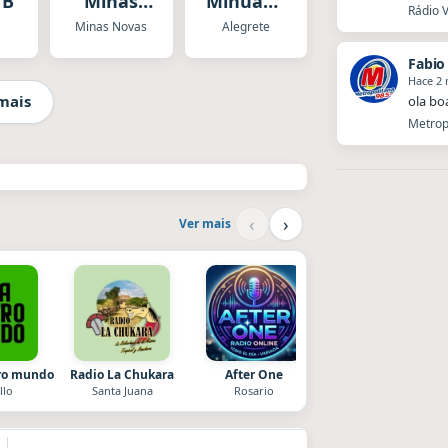
 B
Minas
Minuano
Rádio V
Novas
FM
Minas Novas
Alegrete
Fabio
Hace 2
mais
ola bo
Metropo
‹
›
Ver mais
tro mundo
Radio La Chukara
After One
La Pasión Radio
llo
Santa Juana
Rosario
Los Angeles