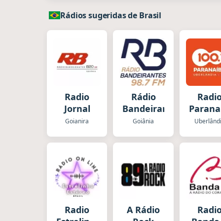
Rádios sugeridas de Brasil
Radio
Rádio
Radi
Jornal
Bandeirantes
Parana
Goianira
Goiânia
Uberlând
Radio
A Rádio
Radi