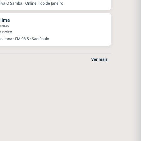
iva O Samba · Online · Rio de Janeiro
 lima
 meses
a noite
litana · FM 98.5 · Sao Paulo
Ver mais
Superior
Style fm chile
El Nula
Cauquenes