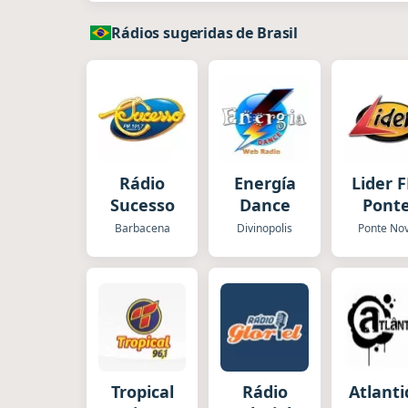
Rádios sugeridas de Brasil
Rádio
Energía
Lider 
Sucesso
Dance
Pont
Nov
Barbacena
Divinopolis
Ponte No
Tropical
Rádio
Atlant