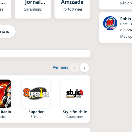
o
Jornal
Amizade
Rádio V
e
Garahuns
gre
Garanhuns
Pôrto Xavier
Fabio
Hace 2
ola bo
mais
Metropo
‹
›
Ver mais
 Radio
Superior
Style fm chile
After One
eles
El Nula
Cauquenes
Rosario