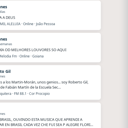
enes
días
A A DEUS
MIL ALELUIA · Online · João Pessoa
enes
 semanas
IA OD MELHORES LOUVORES SO AQUI
elodia Fm · Online · Goiana
to Gil
 mes
s a los Martin-Morán, unos genios... soy Roberto Gil,
de Fabián Martín de la Escuela Sec…
uitera · FM 88.1 · Cor Procopio
 mes
BRASIL, OUVINDO ESTA MUSICA QUE APRENDI A
AR EN BRASIL CADA VEZ CHE FUI SEA P ALEGRE FLORI…