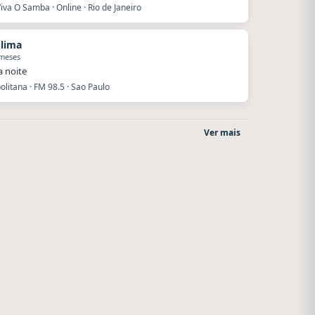
iva O Samba · Online · Rio de Janeiro
 lima
 meses
a noite
litana · FM 98.5 · Sao Paulo
Ver mais
La Ranchada
Villanos Radio
Córdoba
Villa Carlos Paz