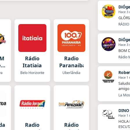
DiÓg
Hace 3 
GLÓRI
RÁDIO 
DiÓg
Hace 3
BOM D
Rádio M
FM
Rádio
Radio
e
Itatiaia
Paranaiba
a
Rober
va
Belo Horizonte
Uberlândia
Hace 1
Saludo
amigo 
La Mosq
DINO
Hace 1
HOLA 
ida
Radio
Rádio
ESCUT