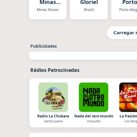
Minas
Gloriel
Port
Novas
Alegr
Minas Novas
Brasil
Porto Ale
Carregar 
Publicidades
Rádios Patrocinadas
Radio La Chukara
Nada del otro mundo
La Pasión
Santa Juana
Unquillo
Los Ang