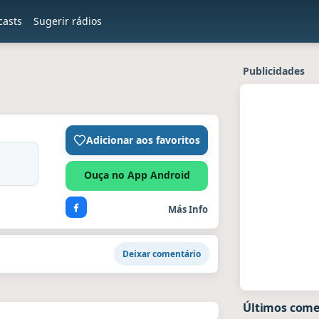
casts
Sugerir rádios
Publicidades
Adicionar aos favoritos
Ouça no App Android
Más Info
Deixar comentário
Últimos comen