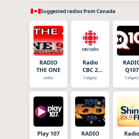
Suggested radios from Canada
RADIO
Radio
RADI
THE ONE
CBC 2
Q107
Edmonton
Leduc
Calgary
Calgary
Play 107
RADIO
Radi