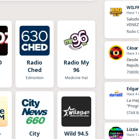
WILF
Hace 1
Salud
VENEZUE
Radio 
César
Hace 3
Desde 
O
Radio
Radio My
Repúbl
Ched
96
7080Roc
Edmonton
Medicine Hat
Edgar
Hace 4
La mej
"Progr
STAR R
Lizzie
o
City
Wild 94.5
Hace 1 