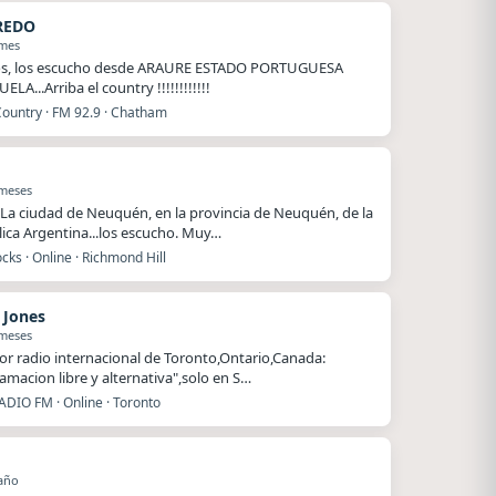
REDO
 mes
os, los escucho desde ARAURE ESTADO PORTUGUESA
LA...Arriba el country !!!!!!!!!!!!
Country · FM 92.9 · Chatham
 meses
La ciudad de Neuquén, en la provincia de Neuquén, de la
ica Argentina...los escucho. Muy…
ks · Online · Richmond Hill
 Jones
 meses
or radio internacional de Toronto,Ontario,Canada:
amacion libre y alternativa",solo en S…
ADIO FM · Online · Toronto
año