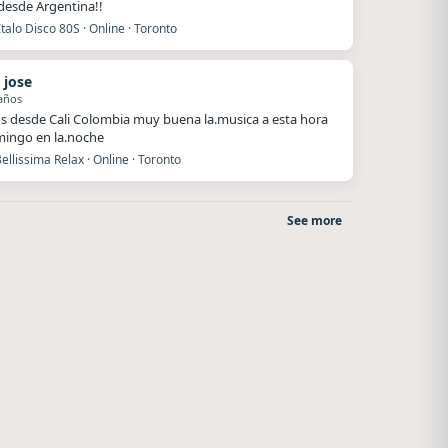
 desde Argentina!!
talo Disco 80S · Online · Toronto
 jose
años
s desde Cali Colombia muy buena la.musica a esta hora
ingo en la.noche
ellissima Relax · Online · Toronto
See more
o
After One
La Ranchada
Rosario
Córdoba