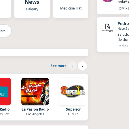
e
News
hola!!
Medicine Hat
RdMix I
Calgary
Pedro
Hace 2 
re
Saludo
de dom
Radio B
‹
›
See more
 Radio
La Pasión Radio
Superior
Nada del otro mund
os Paz
Los Angeles
El Nula
Unquillo