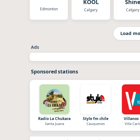
KOOL
Shin
Edmonton
Calgary
Calgary
Load mo
Ads
Sponsored stations
Radio La Chukara
Style fm chile
Villanos
Santa Juana
Cauquenes
Villa Carl