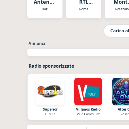
Antenna
RTL
Mont
Sud
Classic
Velin
Bari
Roma
Avezzan
Carica al
Annunci
Radio sponsorizzate
Superior
Villanos Radio
After 
El Nula
Villa Carlos Paz
Rosar