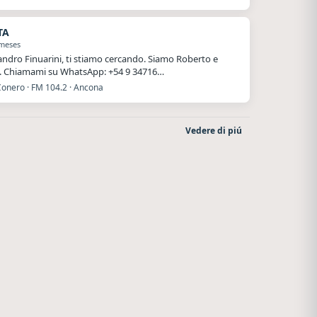
TA
 meses
andro Finuarini, ti stiamo cercando. Siamo Roberto e
. Chiamami su WhatsApp: +54 9 34716…
Conero · FM 104.2 · Ancona
Vedere di piú
o
La Ranchada
La Pasión Radio
Córdoba
Los Angeles