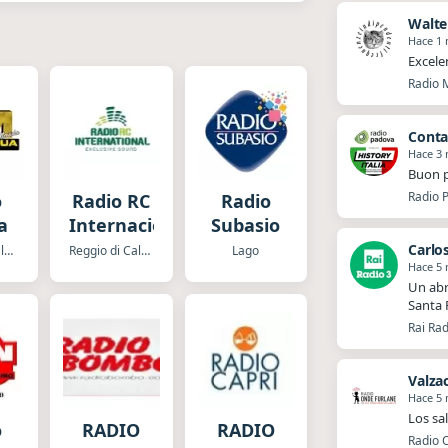
Walte
Hace 1
Excele
Radio M
Conta
Hace 3
Buon p
Radio P
o
Radio RC
Radio
a
Internacional
Subasio
Carlo
Bagnara Calabra
Reggio di Calabria
Lago
Hace 5
Un abr
Santa 
Rai Rad
Valza
Hace 5
Los sa
o
RADIO
RADIO
Radio O