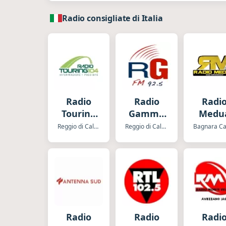
Radio consigliate di Italia
Radio
Radio
Radi
Touring
Gamma
Medu
104
No Stop
Reggio di Calabria
Reggio di Calabria
Radio
Radio
Radi