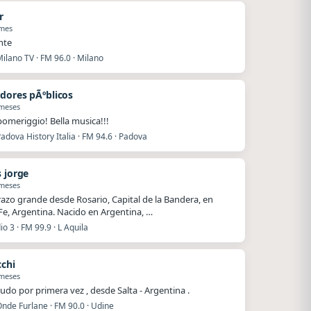
r
 mes
nte
ilano TV · FM 96.0 · Milano
dores pÃºblicos
 meses
omeriggio! Bella musica!!!
adova History Italia · FM 94.6 · Padova
s jorge
 meses
azo grande desde Rosario, Capital de la Bandera, en
Fe, Argentina. Nacido en Argentina, …
io 3 · FM 99.9 · L Aquila
cchi
 meses
ludo por primera vez , desde Salta - Argentina .
nde Furlane · FM 90.0 · Udine