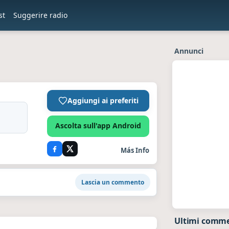
st
Suggerire radio
Annunci
Aggiungi ai preferiti
Ascolta sull'app Android
Más Info
Lascia un commento
Ultimi commen