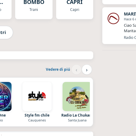
e
BOMBO
CAPRI
o
o
Trani
Capri
MARI
Hace 6
Ciao S
Marita
tri
Radio 
‹
›
Vedere di piú
One
Style fm chile
Radio La Chukara
Nada del otro mund
io
Cauquenes
Santa Juana
Unquillo