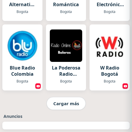
Alternativa
Romántica
Electrónica
Estereo
2025
Bogota
Bogota
Bogota
Blue Radio
La Poderosa
W Radio
Colombia
Radio
Bogotá
Boleros
Bogota
Bogota
Bogota
Cargar más
Anuncios