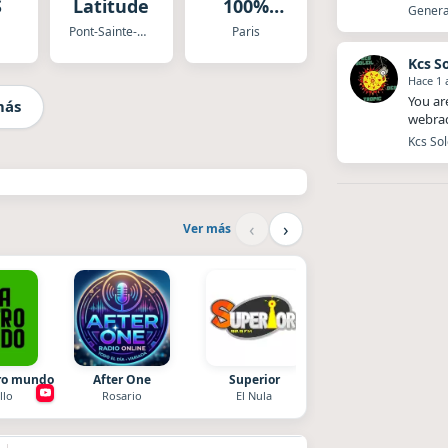
S
Latitude
100%
Generat
GOLDMAN
Pont-Sainte-Marie
Paris
Kcs So
Hace 1 
You ar
más
webrad
Kcs Sol
‹
›
Ver más
tro mundo
After One
Superior
La Ranchada
llo
Rosario
El Nula
Córdoba