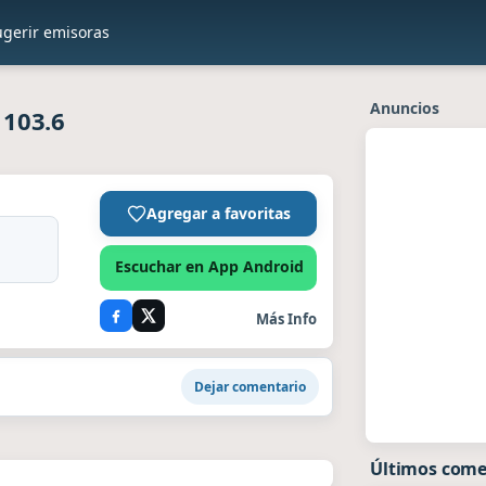
ugerir emisoras
Anuncios
 103.6
Agregar a favoritas
Escuchar en App Android
Más Info
Dejar comentario
Últimos come