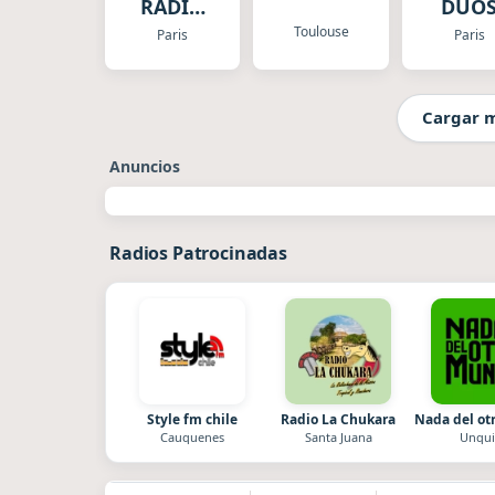
RADIO
DUO
ORIENTALE
Toulouse
Paris
Paris
Cargar 
Anuncios
Radios Patrocinadas
Style fm chile
Radio La Chukara
Nada del o
Cauquenes
Santa Juana
Unqui