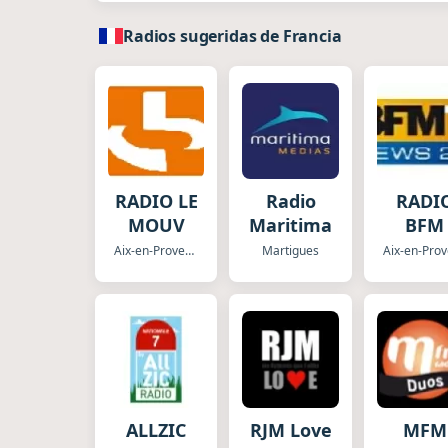
Radios sugeridas de Francia
RADIO LE
Radio
RADI
MOUV
Maritima
BFM
Aix-en-Provence
Martigues
ALLZIC
RJM Love
MFM