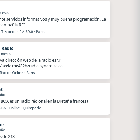
 meses
nte servicios informativos y muy buena programación. La
compañía RFI
FI Monde · FM 89.0 · Paris
 Radio
1 meses
va dirección web de la radio es:\r
//axelaime432hzradio.synergize.co
adio · Online · Paris
as
año
BOA es un radio régional en la Bretaña francesa
BOA · Online · Quimperle
ue
año
side 213