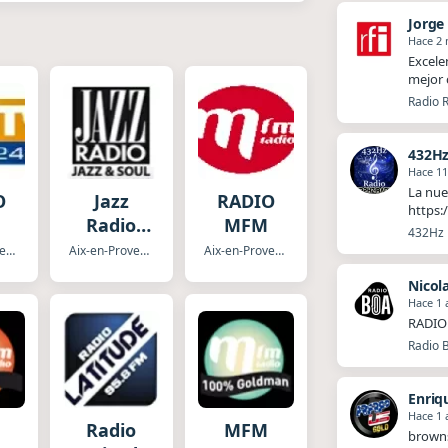
Jorge
Hace 2
Excele
mejor 
Radio R
432Hz
Hace 1
La nue
O
Jazz
RADIO
https:
Radio
MFM
432Hz R
Jazz &
Aix-en-Provence
Aix-en-Provence
Aix-en-Provence
Soul
Nicol
Hace 1 
RADIO 
Radio 
Enriq
Hace 1 
Radio
MFM
brown