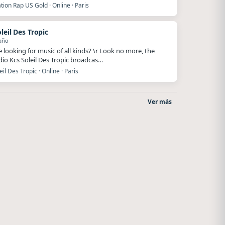
ion Rap US Gold · Online · Paris
leil Des Tropic
año
e looking for music of all kinds? \r Look no more, the
io Kcs Soleil Des Tropic broadcas…
eil Des Tropic · Online · Paris
Ver más
La Pasión Radio
Villanos Radio
Los Angeles
Villa Carlos Paz