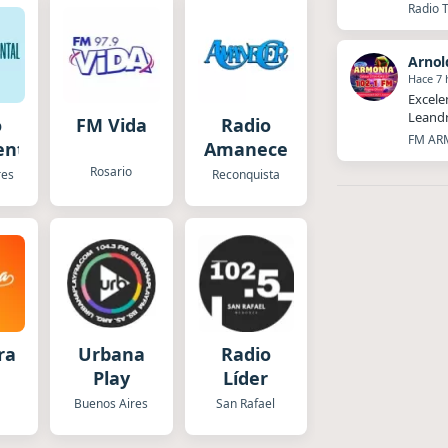
Radio T
Arnol
Hace 7 
Excele
Leandr
o
FM Vida
Radio
FM ARM
ental
Amanecer
Rosario
res
Reconquista
ra
Urbana
Radio
Play
Líder
a
Buenos Aires
San Rafael