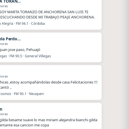
MARTA TORANZO
horas
SOY MARTA TORANZO DE ANCHORENA SAN LUIS TE
 ESCUCHANDO DESDE MI TRABAJO PEAJE ANCHORENA.
 Alegría · FM 94.1 · Córdoba
Gabriela Perdomo
horas
juan jose paso, Pehuajó
legas · FM 90.5 · General Villegas
horas
hicas ,estoy acompañándolas desde casa Felicitaciones !!!
antó ..
Cosmos · FM 90.1 · Neuquen
n
horas
 gilda besame suave lo mas miriam alejandra bianchi gilda
antante esa cancion me copa