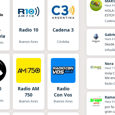
Hace 4 
HOLA 
ESTOY
Cadena
o
Radio 10
Cadena 3
via
Hace 6 
Buenos Aires
Córdoba
res
Desde 
Infovil
Nora
Hace 7 
Hola C
Me enc
Radio 
0
Radio AM
Radio
750
Con Vos
Ramo
res
Buenos Aires
Buenos Aires
Hace 9 
por fa
gran c