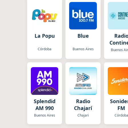
La Popu
Blue
Radi
Contin
Córdoba
Buenos Aires
Buenos Ai
Splendid
Radio
Sonide
AM 990
Chajarí
FM
Buenos Aires
Chajari
Córdob