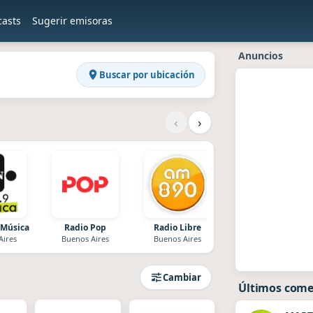
casts
Sugerir emisoras
Anuncios
Buscar por ubicación
‹
›
 Música
Radio Pop
Radio Libre
Radio Con Vos
Aires
Buenos Aires
Buenos Aires
Buenos Aires
Cambiar
Últimos come