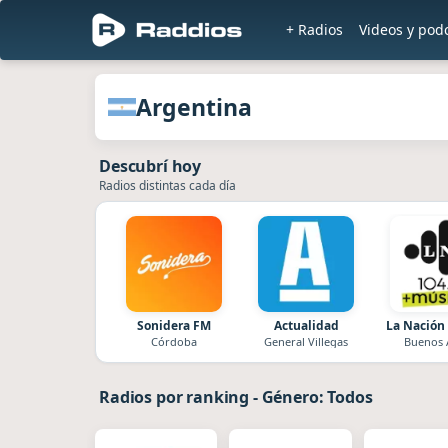
+ Radios
Videos y pod
en Raddios
Radios de Argentina
Argentina
Descubrí hoy
Radios distintas cada día
Sonidera FM
Actualidad
La Nación
Córdoba
General Villegas
Buenos 
Radios por ranking
-
Género: Todos