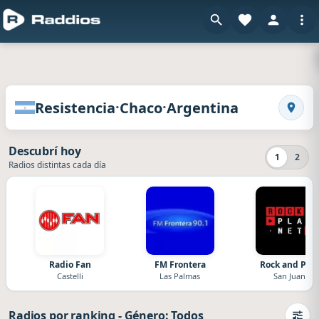
en R
Radios de Resistencia · Chaco · Argentina
·
·
Resistencia
Chaco
Argentina
Busca
Descubrí hoy
1
2
Radios distintas cada día
Radio Fan
FM Frontera
Rock and Pla
Castelli
Las Palmas
San Juan
Radios por ranking
-
Género: Todos