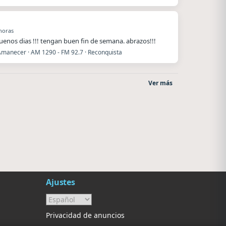
horas
enos dias !!! tengan buen fin de semana. abrazos!!!
Amanecer · AM 1290 - FM 92.7 · Reconquista
Ver más
Radio La Chukara
Superior
Santa Juana
El Nula
Ajustes
Privacidad de anuncios