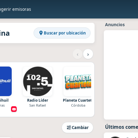
ugerir emisoras
en Raddios
entina
Anuncios
ina
Buscar por ubicación
‹
›
ihuil
Radio Líder
Planeta Cuarteto
La Radio de la
Cumbia Santafesina
ras
San Rafael
Córdoba
Santa Fe
Últimos come
Cambiar