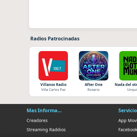
Radios Patrocinadas
Villanos Radio
After One
Nada del o
Villa Carlos Paz
Rosario
Unqui
Mas Información
Servicio
Creadores
App Movi
Streaming Raddios
Faceboo