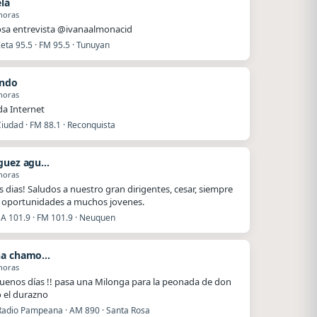
ela
horas
sa entrevista @ivanaalmonacid
eta 95.5 · FM 95.5 · Tunuyan
ando
horas
a Internet
iudad · FM 88.1 · Reconquista
Rodriguez agustin
horas
 dias! Saludos a nuestro gran dirigentes, cesar, siempre
oportunidades a muchos jovenes.
 101.9 · FM 101.9 · Neuquen
Malena chamorro
horas
uenos días !! pasa una Milonga para la peonada de don
o el durazno
Radio Pampeana · AM 890 · Santa Rosa