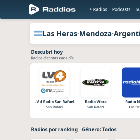
+ Radios
Podcasts
S
Radios de Las Heras · Mendoza · Arg
Las Heras
Mendoza
Argent
·
·
Descubrí hoy
Radios distintas cada día
LV 4 Radio San Rafael
Radio Vibra
Radio N
San Rafael
San Rafael
Las He
Radios por ranking
-
Género: Todos