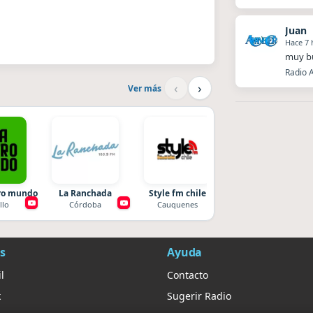
Juan
Hace 7 
muy bu
Radio 
‹
›
Ver más
tro mundo
La Ranchada
Style fm chile
La Pasión Radio
llo
Córdoba
Cauquenes
Los Angeles
s
Ayuda
l
Contacto
k
Sugerir Radio