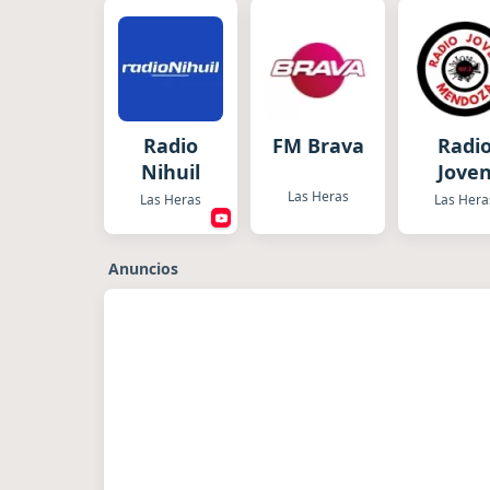
Radio
FM Brava
Radi
Nihuil
Jove
Mendo
Las Heras
Las Heras
Las Hera
Anuncios