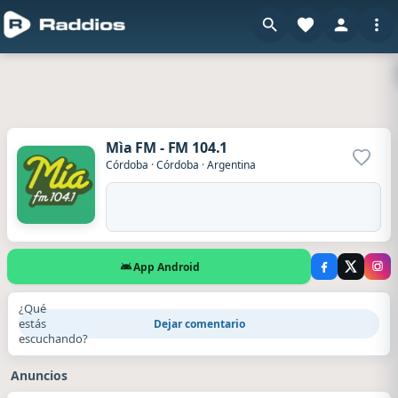
Mìa FM - FM 104.1
Agrega
Córdoba
·
Córdoba
·
Argentina
App Android
¿Qué
estás
Dejar comentario
escuchando?
Anuncios