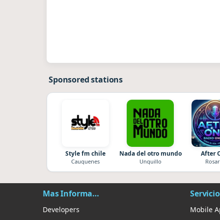
Sponsored stations
Style fm chile
Nada del otro mundo
After 
Cauquenes
Unquillo
Rosar
Mas Información
Servicio
Developers
Mobile 