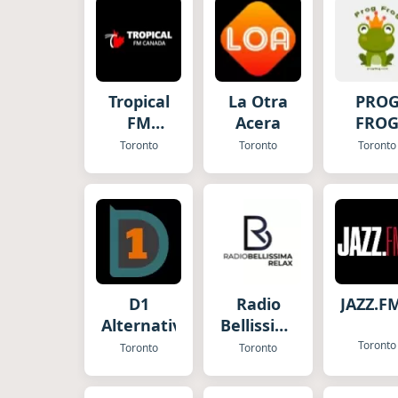
Tropical
La Otra
PRO
FM
Acera
FRO
Canada
Toronto
Toronto
Toronto
D1
Radio
JAZZ.F
Alternative
Bellissima
Relax
Toronto
Toronto
Toronto