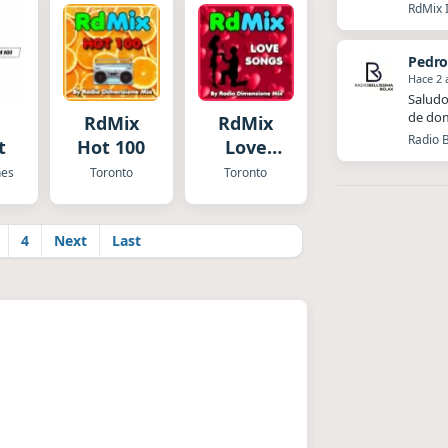
RdMix I
Pedro
Hace 2 
Saludo
de dom
RdMix
RdMix
Radio B
t
Hot 100
Love
Song
nes
Toronto
Toronto
4
Next
Last