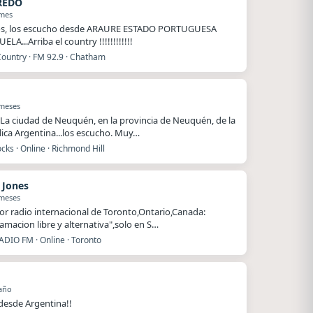
REDO
 mes
os, los escucho desde ARAURE ESTADO PORTUGUESA
LA...Arriba el country !!!!!!!!!!!!
Country · FM 92.9 · Chatham
 meses
La ciudad de Neuquén, en la provincia de Neuquén, de la
ica Argentina...los escucho. Muy…
ks · Online · Richmond Hill
 Jones
 meses
or radio internacional de Toronto,Ontario,Canada:
amacion libre y alternativa",solo en S…
ADIO FM · Online · Toronto
año
 desde Argentina!!