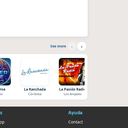
‹
›
See more
One
La Ranchada
La Pasión Radio
Villanos Radio
io
Córdoba
Los Angeles
Villa Carlos Paz
s
Ayuda
App
Contact