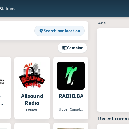
tations
s
Ads
Search por location
Cambiar
o
Allsound
RADIO.BAD
ima
Radio
a
Upper Canada Village
Ottawa
Recent comm