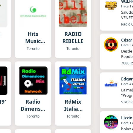
WILF
Hace 1
Salud
VENEZUE
Radio 
G
Hits
RADIO
César
G
Music
RIBELLE
Hace 3
Radio
Toronto
Toronto
Desde 
Canada
Repúbl
7080Roc
Edgar
Hace 4
La mej
"Progr
M91
Radio
RdMix
STAR R
Dimensione
Italian
Mix
Vintage
Toronto
Toronto
Lizzie
70 80 90
Hace 1 
hola!!