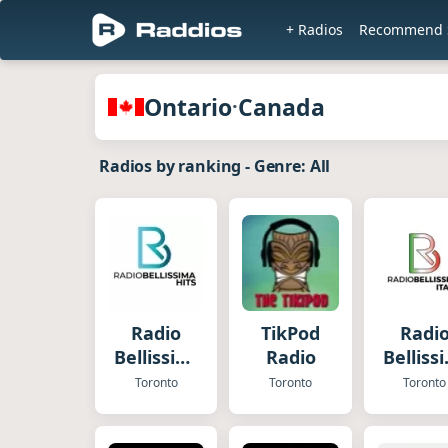
+ Radios
Recommend S
en Raddio
Radios of Ontario · Canada
Ontario
Canada
·
Radios by ranking
-
Genre: All
Radio
TikPod
Radi
Bellissima
Radio
Belliss
Hits
Itali
Toronto
Toronto
Toronto