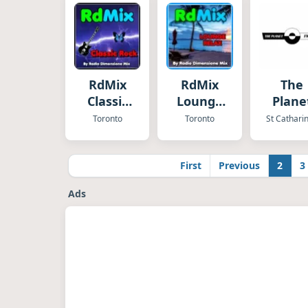
RdMix
RdMix
The
Classic
Lounge
Plane
Rock
Relax
Toronto
Toronto
St Cathari
First
Previous
2
3
Ads