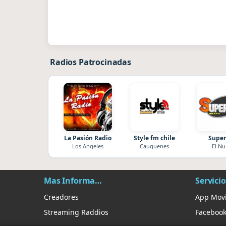
Radios Patrocinadas
La Pasión Radio
Style fm chile
Super
Los Angeles
Cauquenes
El Nu
Mas Información
Servicio
Creadores
App Movi
Streaming Raddios
Faceboo