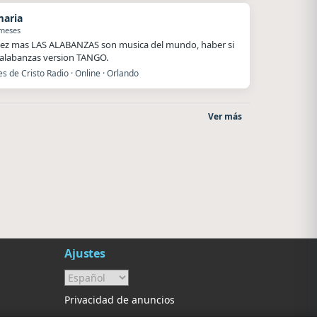
maria
 meses
ez mas LAS ALABANZAS son musica del mundo, haber si
alabanzas version TANGO.
es de Cristo Radio · Online · Orlando
Ver más
Radio La Chukara
Nada del otro mundo
Santa Juana
Unquillo
Ajustes
Privacidad de anuncios