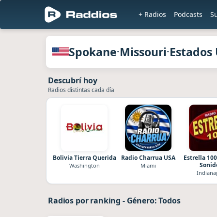
+ Radios
Podcasts
S
Radios de Spokane · Missouri · Estad
Spokane
Missouri
Estados
·
·
Descubrí hoy
Radios distintas cada día
Bolivia Tierra Querida
Radio Charrua USA
Estrella 10
Sonid
Washington
Miami
Indiana
Radios por ranking
-
Género: Todos