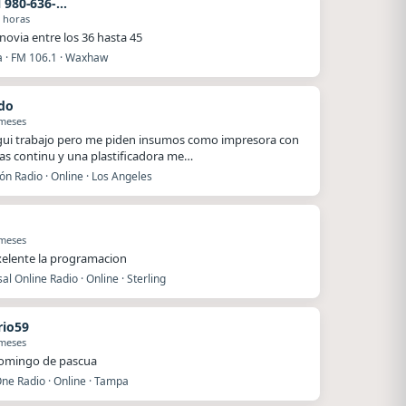
Rafael 980-636-0029
 horas
novia entre los 36 hasta 45
a · FM 106.1 · Waxhaw
do
 meses
egui trabajo pero me piden insumos como impresora con
as continu y una plastificadora me…
ón Radio · Online · Los Angeles
 meses
xelente la programacion
al Online Radio · Online · Sterling
io59
 meses
domingo de pascua
ne Radio · Online · Tampa