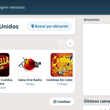
ugerir emisoras
en Raddios
os Unidos
Anuncios
 Unidos
Buscar por ubicación
‹
›
0 Cumbia
Salsa One Radio
Cumbias De Colección
Viva La Navidad
era
Radio
Tampa
Chicago
polis
Chicago
Últimos come
Cambiar