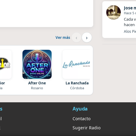
Jose 
Hace 5
Cada v
hacen 
Alos Pi
‹
›
Ver más
ior
After One
La Ranchada
Villanos Radio
la
Rosario
Córdoba
Villa Carlos Paz
s
Ayuda
l
Contacto
k
Sugerir Radio