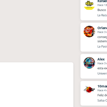
Hace 13
Busco 
La Raz
Orlan
Hace 3
​​cons
sistem
La Pasi
Alex
Hace 3
esta e
Univers
10mar
Hace 4
Feliz 
Salsa O