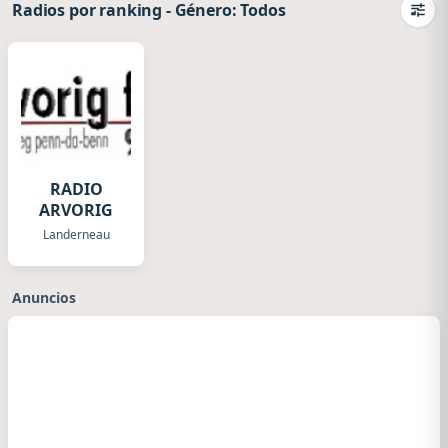
Radios por ranking
-
Género: Todos
Camb
RADIO
ARVORIG
Landerneau
Anuncios