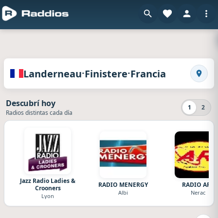
en R
Radios de Landerneau · Finistere · Francia
·
·
Landerneau
Finistere
Francia
Busca
Descubrí hoy
1
2
Radios distintas cada día
Jazz Radio Ladies &
RADIO MENERGY
RADIO ARL
Crooners
Albi
Nerac
Lyon