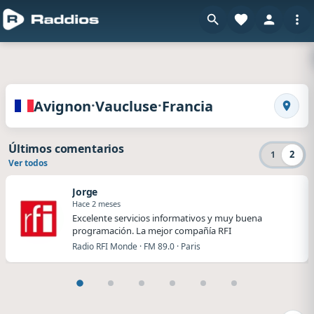
en Radd
Radios de Avignon · Vaucluse · Francia
·
·
Avignon
Vaucluse
Francia
Busca
Últimos comentarios
2
1
Ver todos
Jorge
Hace 2 meses
Excelente servicios informativos y muy buena
programación. La mejor compañía RFI
Radio RFI Monde · FM 89.0 · Paris