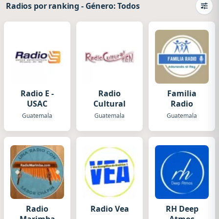
Radios por ranking
-
Género: Todos
Camb
Radio E -
Radio
Familia
USAC
Cultural
Radio
Guatemala
Guatemala
Guatemala
Radio
Radio Vea
RH Deep