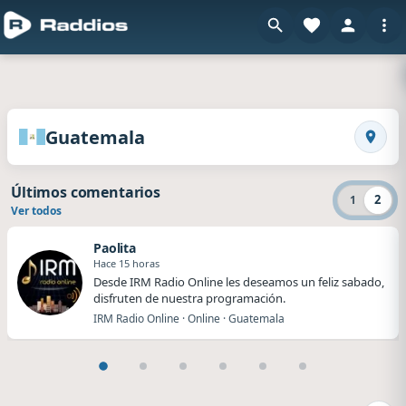
en Raddios
Radios de Guatemala
Guatemala
Busca
Últimos comentarios
2
1
Ver todos
Paolita
Hace 15 horas
Desde IRM Radio Online les deseamos un feliz sabado,
disfruten de nuestra programación.
IRM Radio Online · Online · Guatemala