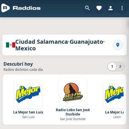
Radios de Ciudad Salamanca · Guanajuato · M
·
·
Ciudad Salamanca
Guanajuato
Mexico
Busca
Descubrí hoy
1
2
Radios distintas cada día
Radio Lobo San José
La Mejor San Luis
La Mejor Leó
Iturbide
San Luis
Leon
San Jose Iturbide