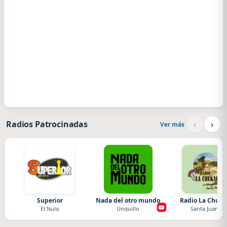
‹
›
Radios Patrocinadas
Ver más
Superior
Nada del otro mundo
Radio La Chuka
El Nula
Unquillo
Santa Juana