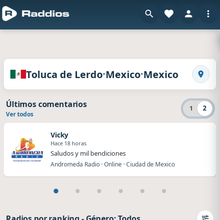
en
Radios de Toluca de Lerdo · Mexico · Mexico
·
·
Toluca de Lerdo
Mexico
Mexico
Busca
Últimos comentarios
2
1
Ver todos
Vicky
Hace 18 horas
Saludos y mil bendiciones
Andromeda Radio · Online · Ciudad de Mexico
Radios por ranking
-
Género: Todos