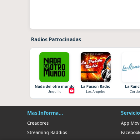
Radios Patrocinadas
Nada del otro mundo
La Pasión Radio
La Ran
Unquillo
Los Angeles
Córdo
Mas Información
Servicio
Creadores
App Movi
Streaming Raddios
Faceboo