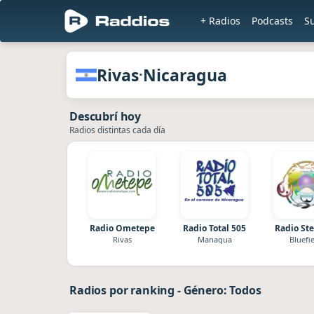
+ Radios
Podcasts
S
en Raddio
Radios de Rivas · Nicaragua
Rivas
Nicaragua
·
Descubrí hoy
Radios distintas cada día
Radio Ometepe
Radio Total 505
Radio Ste
Rivas
Managua
Bluefi
Radios por ranking
-
Género: Todos