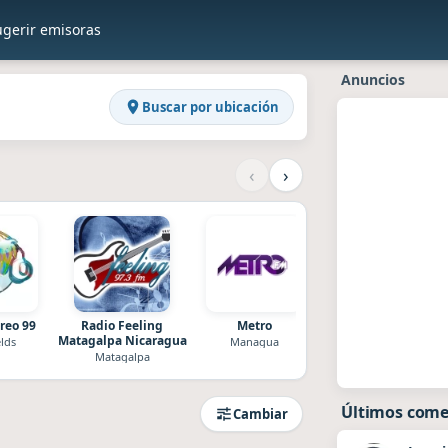
ugerir emisoras
s
Anuncios
Buscar por ubicación
‹
›
reo 99
Radio Feeling
Metro
Radio Conexión
Matagalpa Nicaragua
Romántica
elds
Managua
Matagalpa
Managua
Últimos come
Cambiar