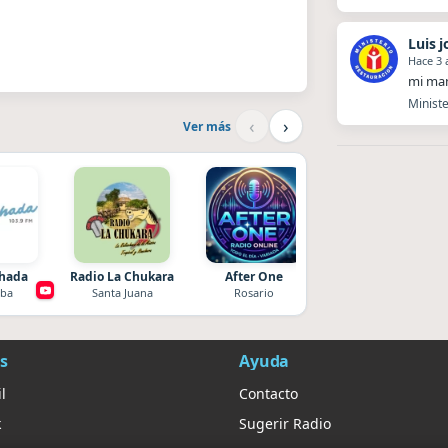
Luis j
Hace 3 
mi ma
Minist
‹
›
Ver más
chada
Radio La Chukara
After One
Style fm chile
ba
Santa Juana
Rosario
Cauquenes
s
Ayuda
l
Contacto
k
Sugerir Radio