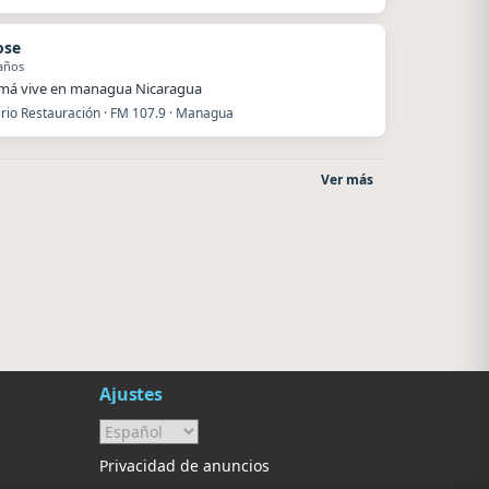
ose
años
má vive en managua Nicaragua
erio Restauración · FM 107.9 · Managua
Ver más
Villanos Radio
Superior
Villa Carlos Paz
El Nula
Ajustes
Privacidad de anuncios