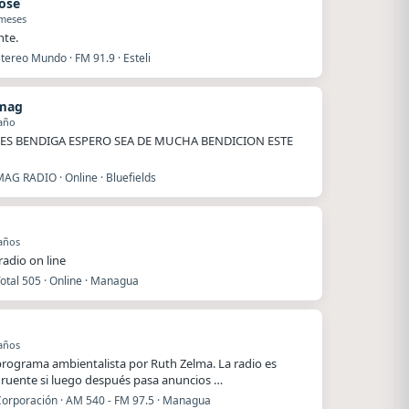
jose
 meses
nte.
tereo Mundo · FM 91.9 · Esteli
imag
año
LES BENDIGA ESPERO SEA DE MUCHA BENDICION ESTE
AG RADIO · Online · Bluefields
años
radio on line
otal 505 · Online · Managua
años
rograma ambientalista por Ruth Zelma. La radio es
ruente si luego después pasa anuncios …
Corporación · AM 540 - FM 97.5 · Managua