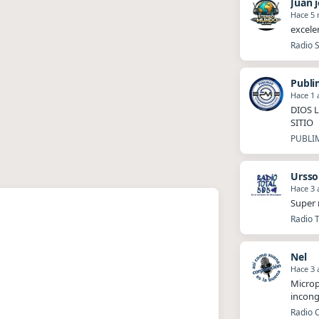
Juan 
Hace 5
excele
Radio S
Publ
Hace 1 
DIOS 
SITIO
PUBLIM
Ursso
Hace 3 
Super 
Radio T
Nel
Hace 3 
Microp
incong
Radio 